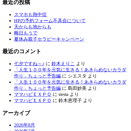
最近の投稿
スマホも熱中症
HPの予約フォーム不具合について
天からも地からも
晦日もうで
夏休み親子セラピーキャンペーン
最近のコメント
七夕ですね～♪
に
鈴木えりこ
より
「人生１００年を元気に生きる！あきらめないカラダ
作り」ちょっと予告編
に
シエスタ
より
「人生１００年を元気に生きる！あきらめないカラダ
作り」ちょっと予告編
に
島田妙美
より
ママハピＥＸＰＯ
に
siesta
より
ママハピＥＸＰＯ
に
鈴木恵理子
より
アーカイブ
2026年8月