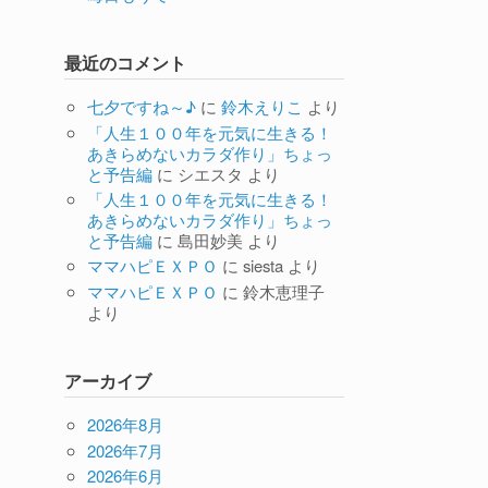
最近のコメント
七夕ですね～♪
に
鈴木えりこ
より
「人生１００年を元気に生きる！
あきらめないカラダ作り」ちょっ
と予告編
に
シエスタ
より
「人生１００年を元気に生きる！
あきらめないカラダ作り」ちょっ
と予告編
に
島田妙美
より
ママハピＥＸＰＯ
に
siesta
より
ママハピＥＸＰＯ
に
鈴木恵理子
より
アーカイブ
2026年8月
2026年7月
2026年6月