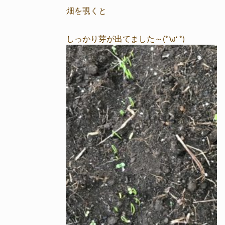
畑を覗くと
しっかり芽が出てました～(*‘ω‘ *)