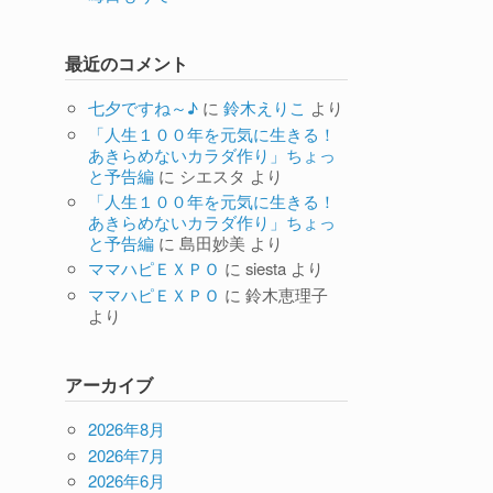
最近のコメント
七夕ですね～♪
に
鈴木えりこ
より
「人生１００年を元気に生きる！
あきらめないカラダ作り」ちょっ
と予告編
に
シエスタ
より
「人生１００年を元気に生きる！
あきらめないカラダ作り」ちょっ
と予告編
に
島田妙美
より
ママハピＥＸＰＯ
に
siesta
より
ママハピＥＸＰＯ
に
鈴木恵理子
より
アーカイブ
2026年8月
2026年7月
2026年6月