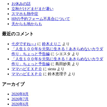
お休みの話
立秋だけどまだまだ暑い
スマホも熱中症
HPの予約フォーム不具合について
天からも地からも
最近のコメント
七夕ですね～♪
に
鈴木えりこ
より
「人生１００年を元気に生きる！あきらめないカラダ
作り」ちょっと予告編
に
シエスタ
より
「人生１００年を元気に生きる！あきらめないカラダ
作り」ちょっと予告編
に
島田妙美
より
ママハピＥＸＰＯ
に
siesta
より
ママハピＥＸＰＯ
に
鈴木恵理子
より
アーカイブ
2026年8月
2026年7月
2026年6月