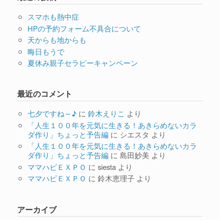
スマホも熱中症
HPの予約フォーム不具合について
天からも地からも
晦日もうで
夏休み親子セラピーキャンペーン
最近のコメント
七夕ですね～♪
に
鈴木えりこ
より
「人生１００年を元気に生きる！あきらめないカラ
ダ作り」ちょっと予告編
に
シエスタ
より
「人生１００年を元気に生きる！あきらめないカラ
ダ作り」ちょっと予告編
に
島田妙美
より
ママハピＥＸＰＯ
に
siesta
より
ママハピＥＸＰＯ
に
鈴木恵理子
より
アーカイブ