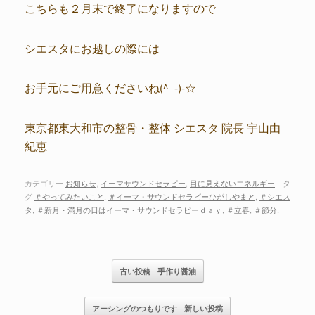
こちらも２月末で終了になりますので
シエスタにお越しの際には
お手元にご用意くださいね(^_-)-☆
東京都東大和市の整骨・整体 シエスタ 院長 宇山由
紀恵
カテゴリー
お知らせ
,
イーマサウンドセラピー
,
目に見えないエネルギー
タ
グ
＃やってみたいこと
,
＃イーマ・サウンドセラピーひがしやまと
,
＃シエス
タ
,
＃新月・満月の日はイーマ・サウンドセラピーｄａｙ
,
＃立春
,
＃節分
.
記事のナビゲーション
古い投稿
手作り醤油
アーシングのつもりです
新しい投稿