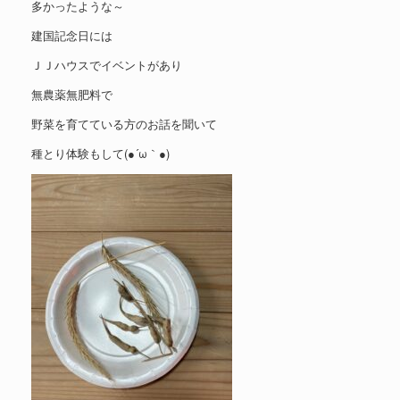
多かったような～
建国記念日には
ＪＪハウスでイベントがあり
無農薬無肥料で
野菜を育てている方のお話を聞いて
種とり体験もして(●´ω｀●)