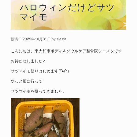
ハロウィンだけどサツ
マイモ
投稿日
2025年10月31日
by
siesta
こんにちは、東大和市ボディ＆ソウルケア整骨院シエスタです
お待たせしました♪
サツマイモ祭りはじめます(*’ω’*)
やっと畑に行って
サツマイモを掘ってきました。