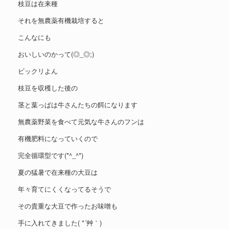
枝豆は在来種
それを無農薬有機栽培すると
こんなにも
おいしいのかって(◎_◎;)
ビックリよん
枝豆を収穫した後の
茎と葉っぱは牛さんたちの餌になります
無農薬野菜を食べて元気な牛さんのフンは
有機肥料になっていくので
完全循環型です(*^_^*)
夏の猛暑で在来種の大豆は
年々育てにくくなってるそうで
その貴重な大豆で作ったお味噌も
手に入れてきました( *´艸｀)