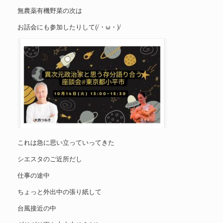
無農薬有機野菜の次は
お話会にも参加したりして(/・ω・)/
これは急に思い立っていってきた
シエスタのご近所だし
仕事の途中
ちょっと外出中の張り紙して
台風接近の中