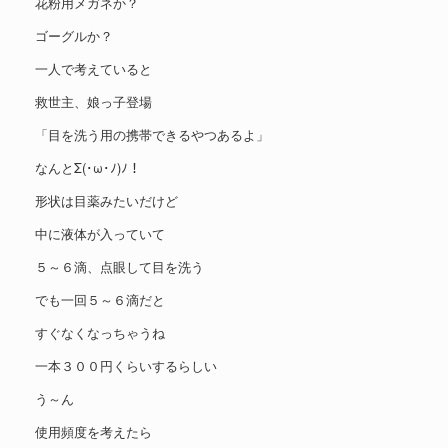
花粉用メガネか？
ゴーグルか？
一人で考えていると
救世主、娘っ子登場
「目を洗う用の携帯できるやつあるよ」
なんとΣ(･ω･ﾉ)ﾉ！
形状は目薬みたいだけど
中に液体が入っていて
５～６滴、点眼して目を洗う
でも一回５～６滴だと
すぐなくなっちゃうね
一本３００円くらいするらしい
う～ん
使用頻度を考えたら