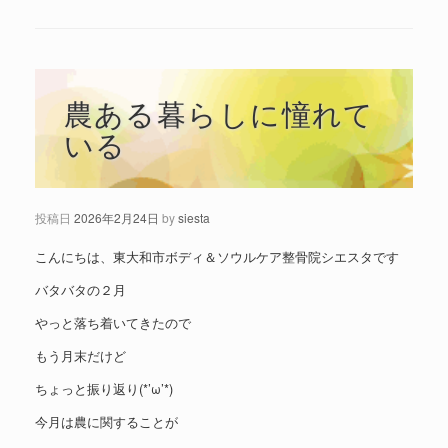
農ある暮らしに憧れて
いる
投稿日
2026年2月24日
by
siesta
こんにちは、東大和市ボディ＆ソウルケア整骨院シエスタです
バタバタの２月
やっと落ち着いてきたので
もう月末だけど
ちょっと振り返り(*’ω’*)
今月は農に関することが