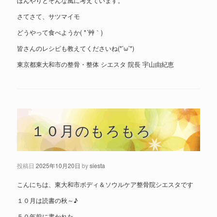
ぼんやりとそんな風に考えています。
さてさて、サツマイモ
どうやって食べようか( *´艸｀)
皆さんのレシピも教えてくださいね(*’ω’*)
東京都東大和市の整骨・整体 シエスタ 院長 宇山由紀恵
１０月のもろもろ
投稿日
2025年10月20日
by
siesta
こんにちは、東大和市ボディ＆ソウルケア整骨院シエスタです
１０月は読書の秋～♪
５０年前に書かれた