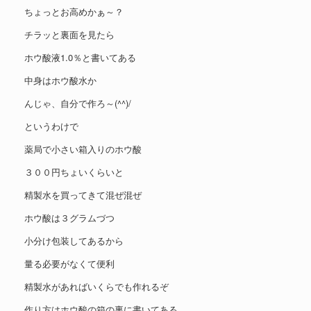
ちょっとお高めかぁ～？
チラッと裏面を見たら
ホウ酸液1.0％と書いてある
中身はホウ酸水か
んじゃ、自分で作ろ～(^^)/
というわけで
薬局で小さい箱入りのホウ酸
３００円ちょいくらいと
精製水を買ってきて混ぜ混ぜ
ホウ酸は３グラムづつ
小分け包装してあるから
量る必要がなくて便利
精製水があればいくらでも作れるぞ
作り方はホウ酸の箱の裏に書いてある。