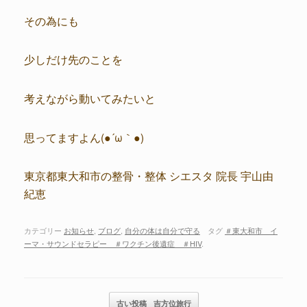
その為にも
少しだけ先のことを
考えながら動いてみたいと
思ってますよん(●´ω｀●)
東京都東大和市の整骨・整体 シエスタ 院長 宇山由
紀恵
カテゴリー
お知らせ
,
ブログ
,
自分の体は自分で守る
タグ
＃東大和市 イ
ーマ・サウンドセラピー ＃ワクチン後遺症 ＃HIV
.
記事のナビゲーション
古い投稿
吉方位旅行