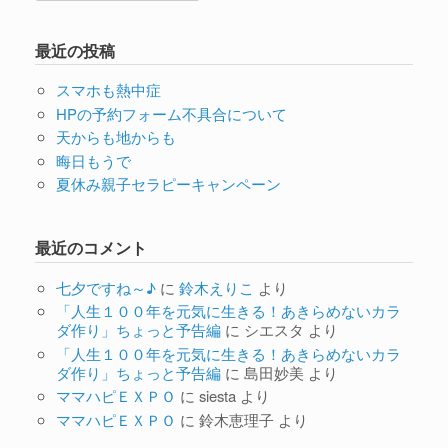
最近の投稿
スマホも熱中症
HPの予約フォーム不具合について
天からも地からも
晦日もうで
夏休み親子セラピーキャンペーン
最近のコメント
七夕ですね～♪
に
鈴木えりこ
より
「人生１００年を元気に生きる！あきらめないカラ
ダ作り」ちょっと予告編
に
シエスタ
より
「人生１００年を元気に生きる！あきらめないカラ
ダ作り」ちょっと予告編
に
島田妙美
より
ママハピＥＸＰＯ
に
siesta
より
ママハピＥＸＰＯ
に
鈴木恵理子
より