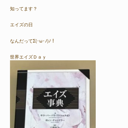
知ってます？
エイズの日
なんだってΣ(･ω･ﾉ)ﾉ！
世界エイズＤａｙ