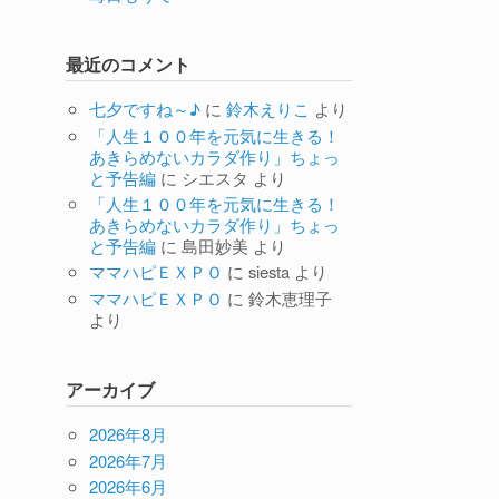
最近のコメント
七夕ですね～♪
に
鈴木えりこ
より
「人生１００年を元気に生きる！
あきらめないカラダ作り」ちょっ
と予告編
に
シエスタ
より
「人生１００年を元気に生きる！
あきらめないカラダ作り」ちょっ
と予告編
に
島田妙美
より
ママハピＥＸＰＯ
に
siesta
より
ママハピＥＸＰＯ
に
鈴木恵理子
より
アーカイブ
2026年8月
2026年7月
2026年6月