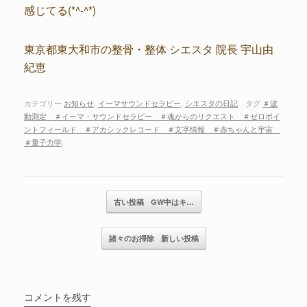
感じてる(*^-^*)
東京都東大和市の整骨・整体 シエスタ 院長 宇山由
紀恵
カテゴリー
お知らせ
,
イーマサウンドセラピー
,
シエスタの日記
タグ
＃波
動測定 ＃イーマ・サウンドセラピー ＃魂からのリクエスト ＃ゼロポイ
ントフィールド ＃アカシックレコード ＃文字情報 ＃赤ちゃんと宇宙
＃量子力学
.
記事のナビゲーション
古い投稿
GW中はキ…
諸々のお掃除
新しい投稿
コメントを残す