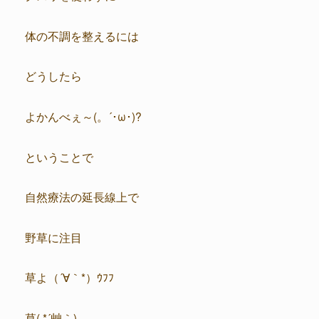
体の不調を整えるには
どうしたら
よかんべぇ～(。´･ω･)?
ということで
自然療法の延長線上で
野草に注目
草よ（´∀｀*）ｳﾌﾌ
草( *´艸｀)