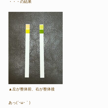
・・・の結果
▲左が整体前、右が整体後
あっ(´･ω･｀)