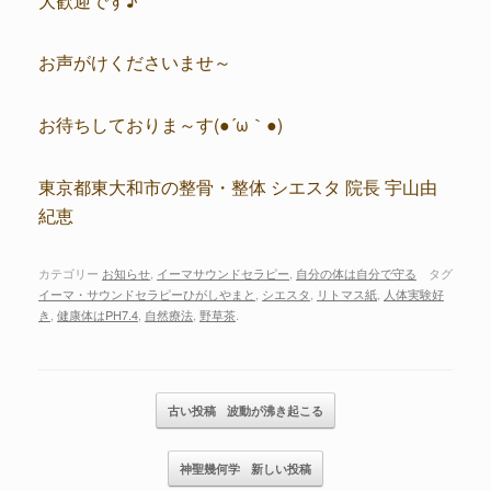
お声がけくださいませ～
お待ちしておりま～す(●´ω｀●)
東京都東大和市の整骨・整体 シエスタ 院長 宇山由
紀恵
カテゴリー
お知らせ
,
イーマサウンドセラピー
,
自分の体は自分で守る
タグ
イーマ・サウンドセラピーひがしやまと
,
シエスタ
,
リトマス紙
,
人体実験好
き
,
健康体はPH7.4
,
自然療法
,
野草茶
.
記事のナビゲーション
古い投稿
波動が沸き起こる
神聖幾何学
新しい投稿