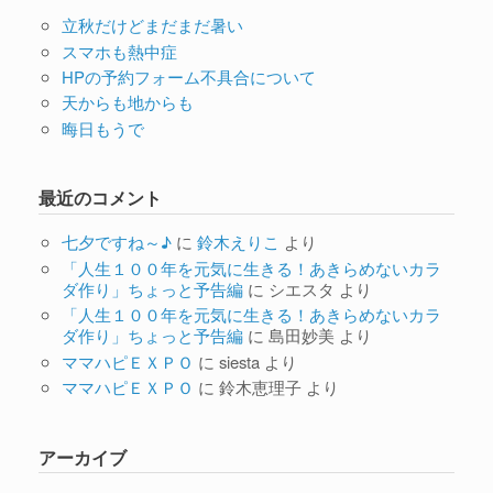
立秋だけどまだまだ暑い
スマホも熱中症
HPの予約フォーム不具合について
天からも地からも
晦日もうで
最近のコメント
七夕ですね～♪
に
鈴木えりこ
より
「人生１００年を元気に生きる！あきらめないカラ
ダ作り」ちょっと予告編
に
シエスタ
より
「人生１００年を元気に生きる！あきらめないカラ
ダ作り」ちょっと予告編
に
島田妙美
より
ママハピＥＸＰＯ
に
siesta
より
ママハピＥＸＰＯ
に
鈴木恵理子
より
アーカイブ