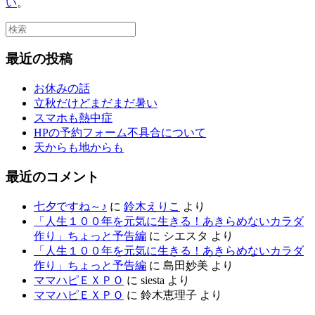
い
。
最近の投稿
お休みの話
立秋だけどまだまだ暑い
スマホも熱中症
HPの予約フォーム不具合について
天からも地からも
最近のコメント
七夕ですね～♪
に
鈴木えりこ
より
「人生１００年を元気に生きる！あきらめないカラダ
作り」ちょっと予告編
に
シエスタ
より
「人生１００年を元気に生きる！あきらめないカラダ
作り」ちょっと予告編
に
島田妙美
より
ママハピＥＸＰＯ
に
siesta
より
ママハピＥＸＰＯ
に
鈴木恵理子
より